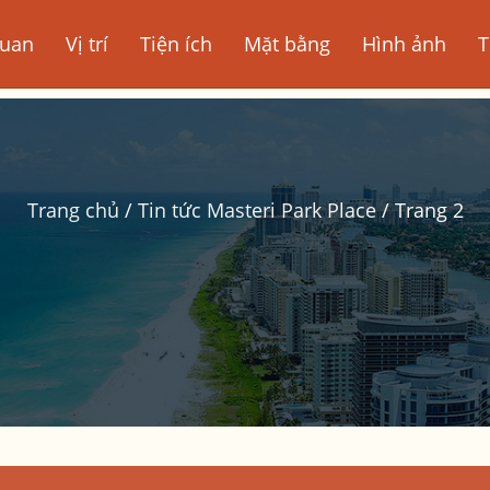
quan
Vị trí
Tiện ích
Mặt bằng
Hình ảnh
T
Trang chủ
/
Tin tức Masteri Park Place
/
Trang 2